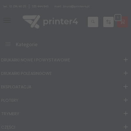
tel.
12 296 40 25
535 444 845
mail:
biuro@printer4.pl
0
Kategorie
DRUKARKI NOWE I POWYSTAWOWE
DRUKARKI POLEASINGOWE
EKSPLOATACJA
PLOTERY
TRYMERY
CZĘŚCI