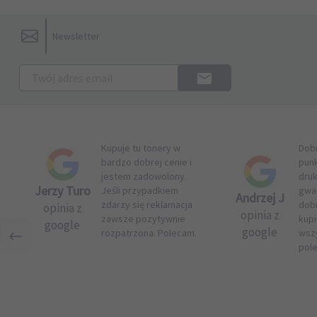
Newsletter
Kupuje tu tonery w
Dob
bardzo dobrej cenie i
pun
jestem zadowolony.
druk
Jerzy Turo
Jeśli przypadkiem
gwar
Andrzej J
zdarzy się reklamacja
dob
opinia z
opinia z
zawsze pozytywnie
kupi
google
google
rozpatrzona. Polecam.
wsz
pol