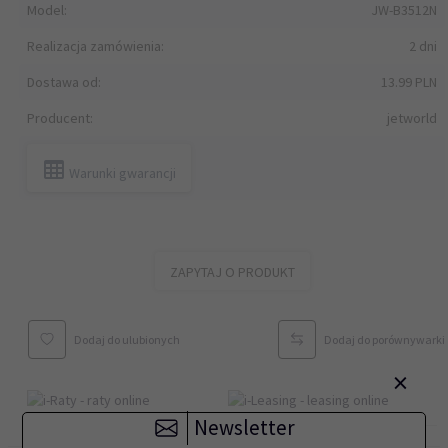
Model:
JW-B3512N
Realizacja zamówienia:
2 dni
Dostawa od:
13.99 PLN
Producent:
jetworld
Warunki gwarancji
ZAPYTAJ O PRODUKT
Dodaj do ulubionych
Dodaj do porównywarki
×
Newsletter