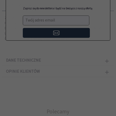
OPIS PRODUKTU
Zapisz się do newslettera i bądź na bieżąco z naszą ofertą
Zamiennik BROTHER przeznaczony do modeli:
Twój adres email
HL-L6250DN, HL-L6300DW, HL-L6300DWT, HL-L6400DW, HL-L6400DWT,
DCP-L6600DW, MFC-L6800DW, MFC-L6800DWT, MFC-L6900DW, MFC-
L6900DWT
(TN3500,TN3512) o wydajności 12000 stron
DANE TECHNICZNE
OPINIE KLIENTÓW
Polecamy