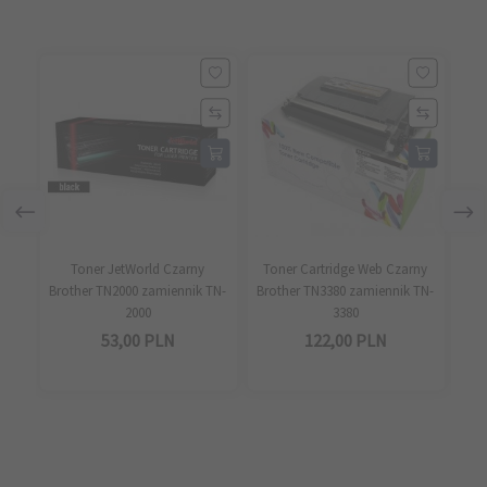
Toner JetWorld Czarny
Toner Cartridge Web Czarny
Brother TN2000 zamiennik TN-
Brother TN3380 zamiennik TN-
Bro
2000
3380
53,
00
PLN
122,
00
PLN