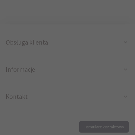
Obsługa klienta
Informacje
Kontakt
12 296 40 25
Formularz kontaktowy
biuro@printer4.pl