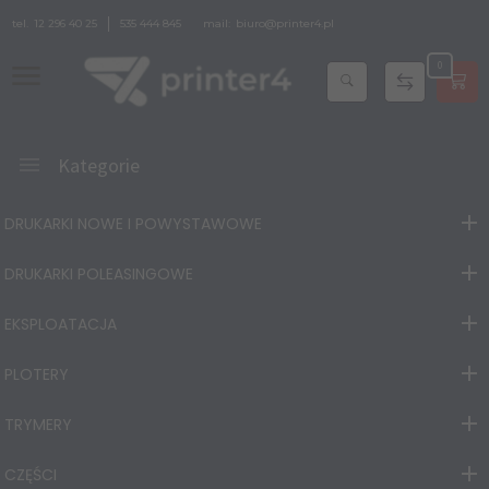
tel.
12 296 40 25
535 444 845
mail:
biuro@printer4.pl
0
Kategorie
DRUKARKI NOWE I POWYSTAWOWE
DRUKARKI POLEASINGOWE
EKSPLOATACJA
PLOTERY
TRYMERY
CZĘŚCI