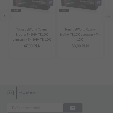
Toner JetWorld Czarny
Toner JetWorld Czarny
To
Brother TN1030, TN1000
Brother TN1090 zamiennik TN-
Bro
zamiennik TN-1030, TN-1000
1090
47,
00
PLN
50,
00
PLN
Newsletter