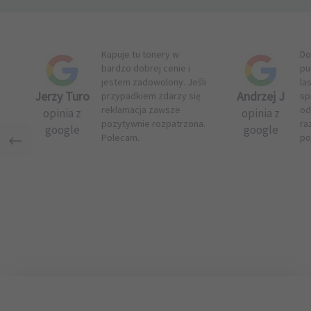
Kupuje tu tonery w
Do
bardzo dobrej cenie i
pu
jestem zadowolony. Jeśli
la
Jerzy Turo
Andrzej J
przypadkiem zdarzy się
sp
reklamacja zawsze
od
opinia z
opinia z
pozytywnie rozpatrzona.
ra
google
google
Polecam.
po