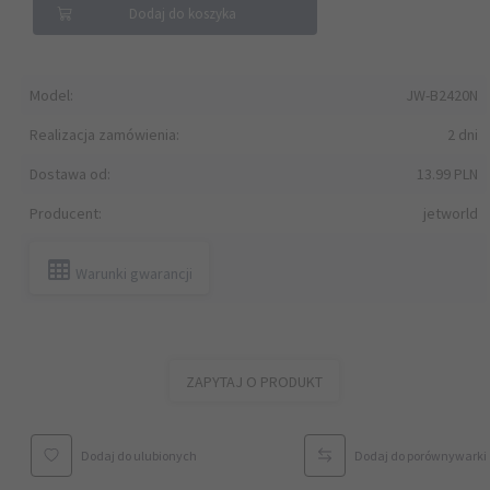
Dodaj do koszyka
Model:
JW-B2420N
Realizacja zamówienia:
2 dni
Dostawa od:
13.99 PLN
Producent:
jetworld
Warunki gwarancji
ZAPYTAJ O PRODUKT
Dodaj do ulubionych
Dodaj do porównywarki