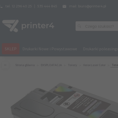
tel.
12 296 40 25
535 444 845
mail:
biuro@printer4.pl
Czego szukasz?
SKLEP
Drukarki Nowe i Powystawowe
Drukarki poleasin
Strona główna
EKSPLOATACJA
Tonery
Xerox Laser Color
Tone