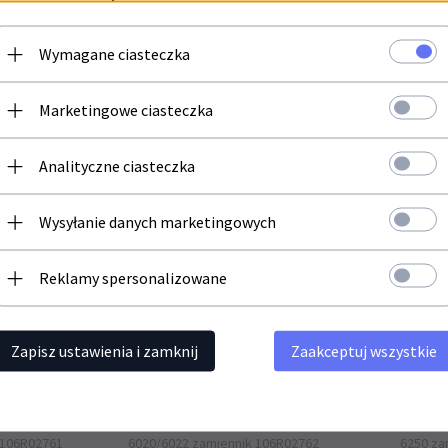
 WorkCentre 6027.
Wymagane ciasteczka
Newsletter
Marketingowe ciasteczka
Zapisz się do newslettera i bądź na bieżąco z naszą ofertą
Analityczne ciasteczka
Polecamy
Twój adres email
Wysyłanie danych marketingowych
Reklamy spersonalizowane
Zapisz ustawienia i zamknij
Zaakceptuj wszystkie
agenta Xerox
Toner Cartridge Web Yellow Xerox
Toner Cartr
 106R02761
6020/6022 zamiennik 106R02762
6250 za