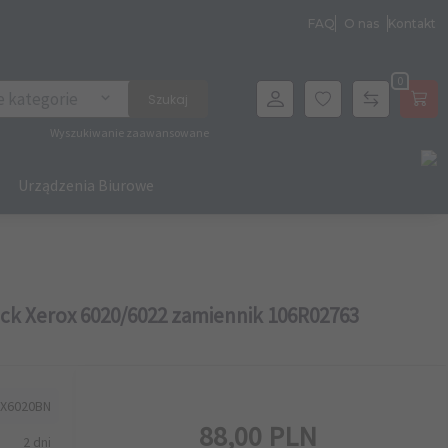
FAQ
O nas
Kontakt
0
archer
e kategorie
Szukaj
Wyszukiwanie zaawansowane
Urządzenia Biurowe
ck Xerox 6020/6022 zamiennik 106R02763
X6020BN
88,
00
PLN
2 dni