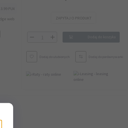
13.99 PLN
ZAPYTAJ O PRODUKT
idge web
Dodaj do koszyka
Dodaj do ulubionych
Dodaj do porównywarki