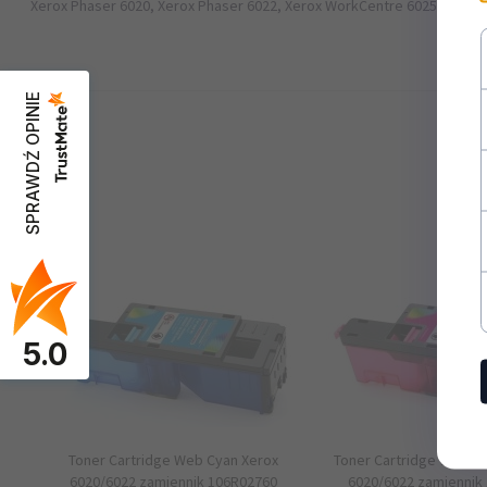
Xerox Phaser 6020, Xerox Phaser 6022, Xerox WorkCentre 6025, Xerox
Kolor:
Black
SPRAWDŹ OPINIE
Rodzaj:
Kolorowa
Wydajność:
2000
5.0
Toner Cartridge Web Cyan Xerox
Toner Cartridge Web M
6020/6022 zamiennik 106R02760
6020/6022 zamiennik