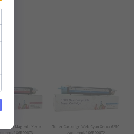
×
idge Web Magenta Xerox
Toner Cartridge Web Cyan Xerox 6250
miennik 106R00673
zamiennik 106R00672