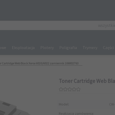
categories_se
wszystki
gowe
Eksploatacja
Plotery
Poligrafia
Trymery
Części
r Cartridge Web Black Xerox 6020/6022 zamiennik 106R02763
Toner Cartridge Web Bla
Model:
CW-
Realizacja zamówienia: