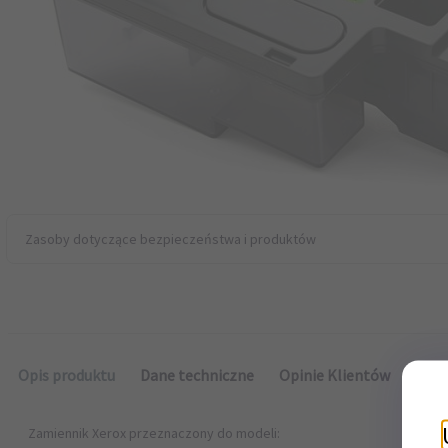
Zasoby dotyczące bezpieczeństwa i produktów
Opis produktu
Dane techniczne
Opinie Klientów
Zamiennik Xerox przeznaczony do modeli: