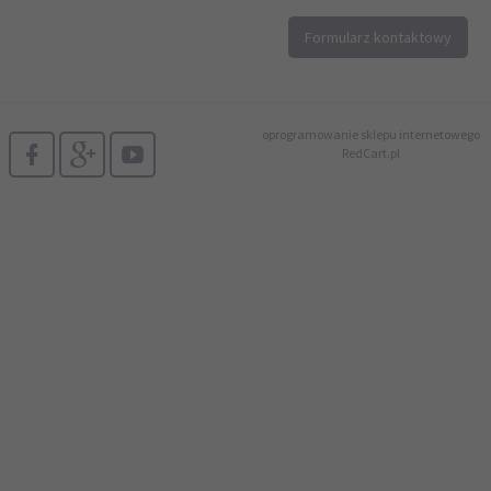
12 296 40 25
Formularz kontaktowy
biuro@printer4.pl
oprogramowanie sklepu internetowego
RedCart.pl