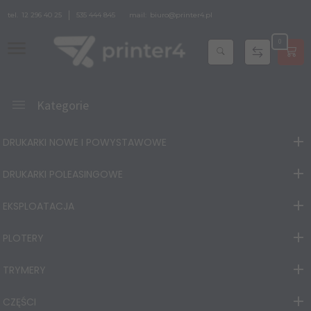
tel.
12 296 40 25
535 444 845
mail:
biuro@printer4.pl
0
Kategorie
DRUKARKI NOWE I POWYSTAWOWE
DRUKARKI POLEASINGOWE
EKSPLOATACJA
PLOTERY
TRYMERY
CZĘŚCI