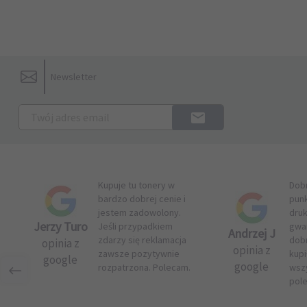
Newsletter
Kupuje tu tonery w
Dob
bardzo dobrej cenie i
pun
jestem zadowolony.
druk
Jerzy Turo
Jeśli przypadkiem
gwar
Andrzej J
zdarzy się reklamacja
dob
opinia z
opinia z
zawsze pozytywnie
kupi
google
google
rozpatrzona. Polecam.
wsz
pol