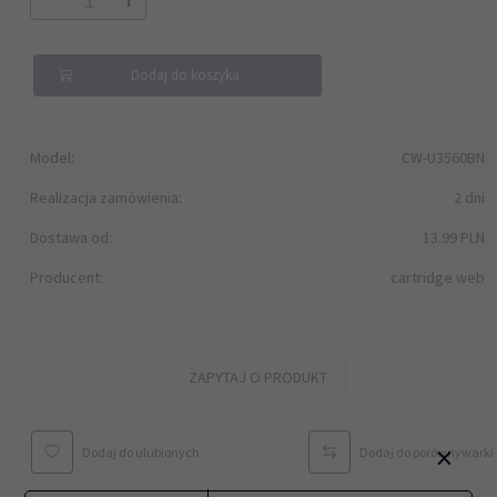
Dodaj do koszyka
Model:
CW-U3560BN
Realizacja zamówienia:
2 dni
Dostawa od:
13.99 PLN
Producent:
cartridge web
ZAPYTAJ O PRODUKT
×
Dodaj do ulubionych
Dodaj do porównywarki