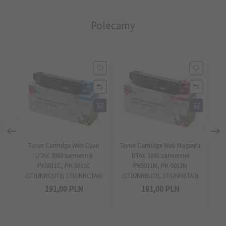
Polecamy
Toner Cartridge Web Cyan
Toner Cartridge Web Magenta
To
UTAX 3060 zamiennik
UTAX 3060 zamiennik
UTA
PK5011C, PK-5011C
PK5011M, PK-5011M
(1T02NRCUT0, 1T02NRCTA0)
(1T02NRBUT0, 1T02NRBTA0)
191,
00
PLN
191,
00
PLN