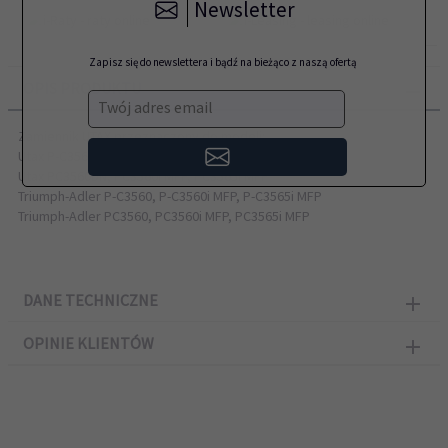
Newsletter
Zapisz się do newslettera i bądź na bieżąco z naszą ofertą
OPIS PRODUKTU
Twój adres email
Zamiennik UTAX przeznaczony do modeli:
Utax P-C3560DN, P-C3560i MFP, P-C3565i MFP
Utax PC3560DN, PC3560i MFP, PC3565i MFP
Triumph-Adler P-C3560, P-C3560i MFP, P-C3565i MFP
Triumph-Adler PC3560, PC3560i MFP, PC3565i MFP
DANE TECHNICZNE
OPINIE KLIENTÓW