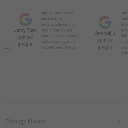
Kupuje tu tonery w
Dob
bardzo dobrej cenie i
pun
jestem zadowolony.
druk
Jerzy Turo
Jeśli przypadkiem
gwar
Andrzej J
zdarzy się reklamacja
dob
opinia z
opinia z
zawsze pozytywnie
kupi
google
google
rozpatrzona. Polecam.
wsz
pol
Obsługa klienta