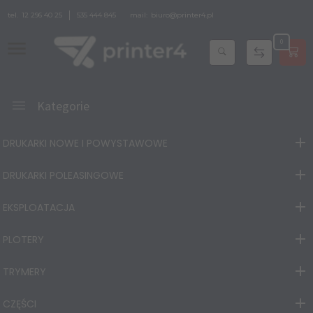
tel.
12 296 40 25
535 444 845
mail:
biuro@printer4.pl
0
Kategorie
DRUKARKI NOWE I POWYSTAWOWE
DRUKARKI POLEASINGOWE
EKSPLOATACJA
PLOTERY
TRYMERY
CZĘŚCI