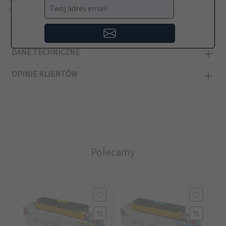
Twój adres email
C9650hdtn, C9650n, C9800hdn, C9800hdtn, C9800GA MFPP
DANE TECHNICZNE
OPINIE KLIENTÓW
Polecamy