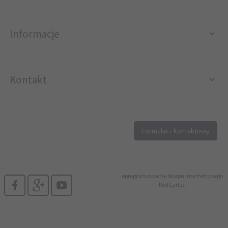
Informacje
Kontakt
12 296 40 25
Formularz kontaktowy
biuro@printer4.pl
oprogramowanie sklepu internetowego
RedCart.pl