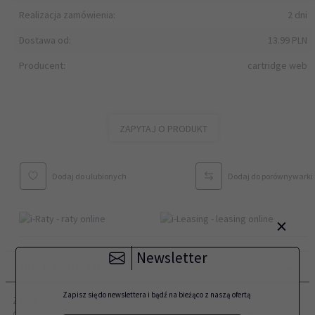
Realizacja zamówienia:
2 dni
Dostawa od:
13.99 PLN
Producent:
cartridge web
ZAPYTAJ O PRODUKT
Dodaj do ulubionych
Dodaj do porównywarki
×
Newsletter
OPIS PRODUKTU
Zapisz się do newslettera i bądź na bieżąco z naszą ofertą
Zamiennik OKI przeznaczony do modeli:
Oki C9600dn, C9600hdn, C9600hdtn, C9600n, C9650dn, C9650hdn,