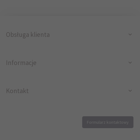
Obsługa klienta
Informacje
Kontakt
12 296 40 25
Formularz kontaktowy
biuro@printer4.pl