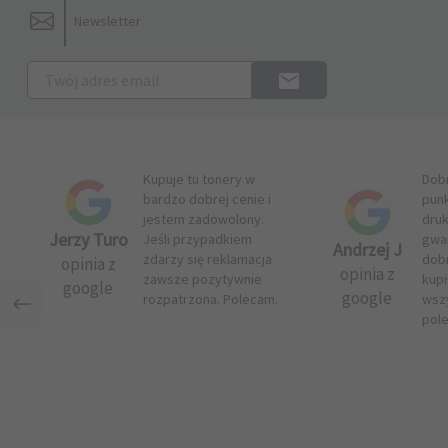
Newsletter
Kupuje tu tonery w
Dob
bardzo dobrej cenie i
pun
jestem zadowolony.
druk
Jerzy Turo
Jeśli przypadkiem
gwar
Andrzej J
zdarzy się reklamacja
dob
opinia z
opinia z
zawsze pozytywnie
kupi
google
google
rozpatrzona. Polecam.
wsz
pol