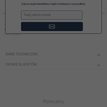
Zapisz się do newslettera i bądź na bieżąco z naszą ofertą
OPIS PRODUKTU
Twój adres email
Zamiennik Kyocera przeznaczony do modeli:
Kyocera FS-C5200DN, Kyocera FS C5200DN, Kyocera FSC5200DN
Kyocera-Mita FS-C5200DN, Kyocera-Mita FS C5200DN, Kyocera-Mita
FSC5200DN
DANE TECHNICZNE
OPINIE KLIENTÓW
Polecamy