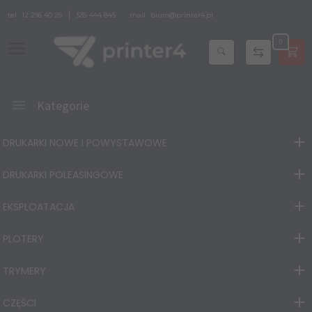
tel.
12 296 40 25
535 444 845
mail:
biuro@printer4.pl
0
Kategorie
DRUKARKI NOWE I POWYSTAWOWE
DRUKARKI POLEASINGOWE
EKSPLOATACJA
PLOTERY
TRYMERY
CZĘŚCI