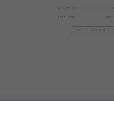
Dostawa od:
Producent:
cartr
Przejdź do specyfikacji