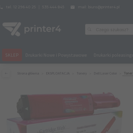
tel.
12 296 40 25
535 444 845
mail:
biuro@printer4.pl
Czego szukasz?
SKLEP
Drukarki Nowe i Powystawowe
Drukarki poleasin
Strona główna
EKSPLOATACJA
Tonery
Dell Laser Color
Toner