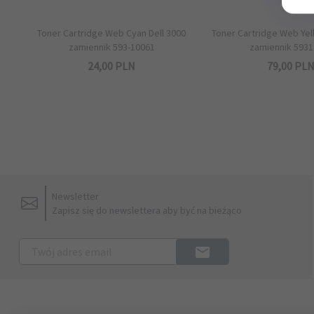
Toner Cartridge Web Cyan Dell 3000
Toner Cartridge Web Yel
zamiennik 593-10061
zamiennik 593
24,
00
PLN
79,
00
PL
Newsletter
Zapisz się do newslettera aby być na bieżąco