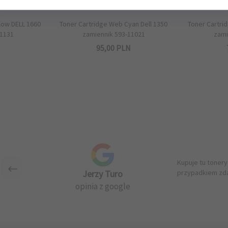
low DELL 1660
Toner Cartridge Web Cyan Dell 1350
Toner Cartri
11131
zamiennik 593-11021
zami
N
95,
00
PLN
Kupuje tu tonery
Jerzy Turo
przypadkiem zda
opinia z google