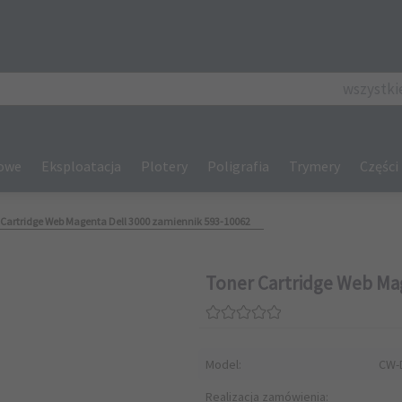
categories_se
wszystki
gowe
Eksploatacja
Plotery
Poligrafia
Trymery
Części
 Cartridge Web Magenta Dell 3000 zamiennik 593-10062
Toner Cartridge Web Mag
Model:
CW-
Realizacja zamówienia: