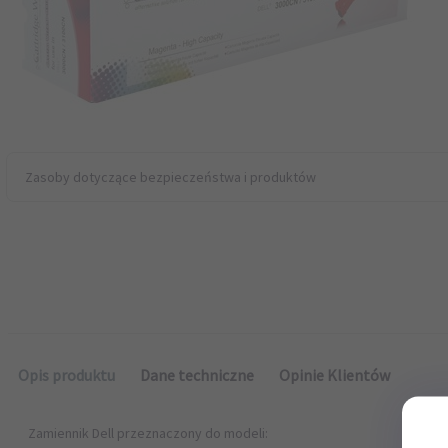
Zasoby dotyczące bezpieczeństwa i produktów
Opis produktu
Dane techniczne
Opinie Klientów
Zamiennik Dell przeznaczony do modeli: