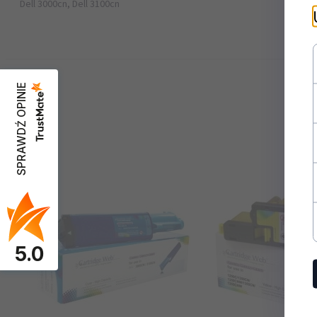
Dell 3000cn, Dell 3100cn
Kolor:
Magenta
Rodzaj:
Kolorowa
SPRAWDŹ OPINIE
Wydajność:
4000
5.0