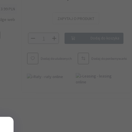
13.99 PLN
ZAPYTAJ O PRODUKT
idge web
Dodaj do koszyka
Dodaj do ulubionych
Dodaj do porównywarki