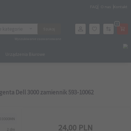
FAQ
O nas
Kontakt
0
archer
e kategorie
Szukaj
Wyszukiwanie zaawansowane
Urządzenia Biurowe
enta Dell 3000 zamiennik 593-10062
D3000MN
24,
00
PLN
2 dni