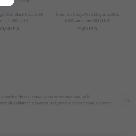
dge Web Black DELL 1660
Toner Cartridge Web Magenta DELL
ennik 59311130
1660 zamiennik 59311128
79,
00
PLN
79,
00
PLN
 w bardzo dobrej cenie i jestem zadowolony. Jeśli
rzy się reklamacja zawsze pozytywnie rozpatrzona. Polecam.