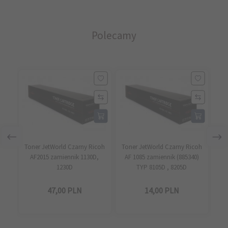
Polecamy
Toner JetWorld Czarny Ricoh
Toner JetWorld Czarny Ricoh
Ton
AF2015 zamiennik 1130D,
AF 1085 zamiennik (885340)
A
1230D
TYP 8105D , 8205D
47,
00
PLN
14,
00
PLN