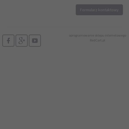
12 296 40 25
Formularz kontaktowy
biuro@printer4.pl
oprogramowanie sklepu internetowego
RedCart.pl