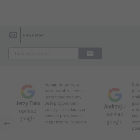
Newsletter
Kupuje tu tonery w
Dob
bardzo dobrej cenie i
pun
jestem zadowolony.
druk
Jerzy Turo
Jeśli przypadkiem
gwar
Andrzej J
zdarzy się reklamacja
dob
opinia z
opinia z
zawsze pozytywnie
kupi
google
google
rozpatrzona. Polecam.
wsz
pol