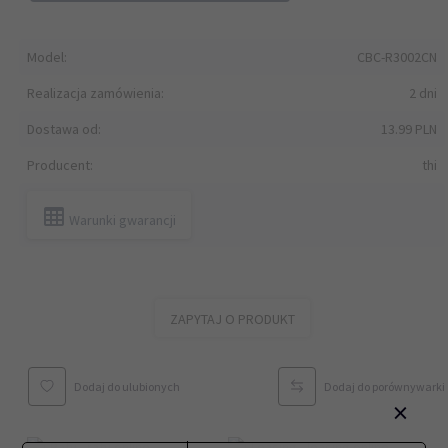
Model:
CBC-R3002CN
Realizacja zamówienia:
2 dni
Dostawa od:
13.99 PLN
Producent:
thi
Warunki gwarancji
ZAPYTAJ O PRODUKT
Dodaj do ulubionych
Dodaj do porównywarki
×