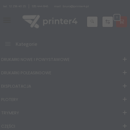
tel.
12 296 40 25
535 444 845
mail:
biuro@printer4.pl
0
Kategorie
DRUKARKI NOWE I POWYSTAWOWE
DRUKARKI POLEASINGOWE
EKSPLOATACJA
PLOTERY
TRYMERY
CZĘŚCI