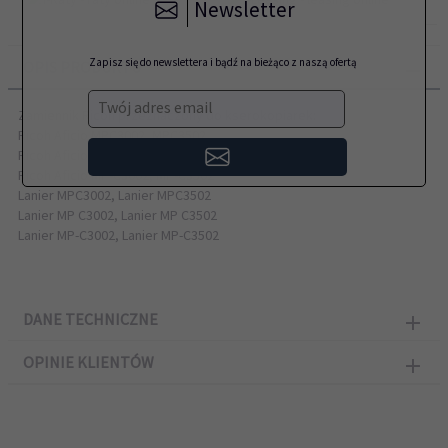
Newsletter
Zapisz się do newslettera i bądź na bieżąco z naszą ofertą
OPIS PRODUKTU
Twój adres email
Zamiennik Ricoh przeznaczony do kserokopiarek:
Ricoh Aficio MPC3002, MPC3502
Ricoh Aficio MP C3002, MP C3502
Ricoh Aficio MP-C3002, MP-C3502
Lanier MPC3002, Lanier MPC3502
Lanier MP C3002, Lanier MP C3502
Lanier MP-C3002, Lanier MP-C3502
DANE TECHNICZNE
OPINIE KLIENTÓW