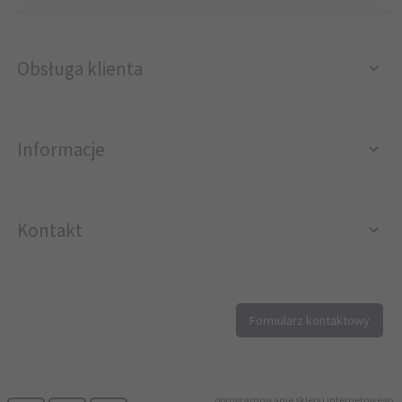
Obsługa klienta
Informacje
Kontakt
12 296 40 25
Formularz kontaktowy
biuro@printer4.pl
oprogramowanie sklepu internetowego