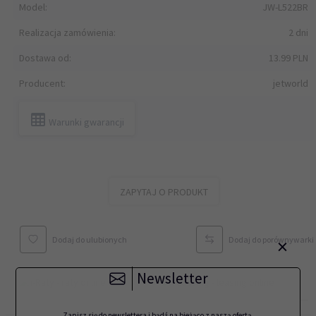
Model:
JW-L522BR
Realizacja zamówienia:
2 dni
Dostawa od:
13.99 PLN
Producent:
jetworld
Warunki gwarancji
ZAPYTAJ O PRODUKT
×
Dodaj do ulubionych
Dodaj do porównywarki
Newsletter
Zapisz się do newslettera i bądź na bieżąco z naszą ofertą