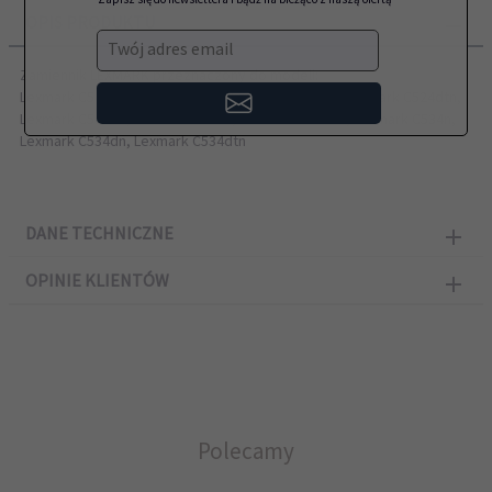
OPIS PRODUKTU
Twój adres email
Zamiennik LEXMARK przeznaczony do modeli:
Lexmark C522n, Lexmark C524n, Lexmark C524dn, Lexmark C524dtn,
Lexmark C530dn, Lexmark C532n, Lexmark C532dn, Lexmark C534n,
Lexmark C534dn, Lexmark C534dtn
DANE TECHNICZNE
OPINIE KLIENTÓW
Polecamy