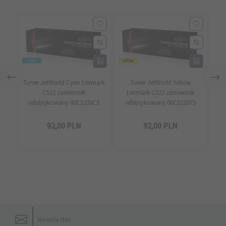
Toner JetWorld Cyan Lexmark
Toner JetWorld Yellow
C522 zamiennik
Lexmark C522 zamiennik
L
refabrykowany 00C5220CS
refabrykowany 00C5220YS
r
92,
00
PLN
92,
00
PLN
Newsletter