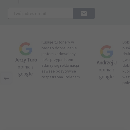
Kupuje tu tonery w
Dob
bardzo dobrej cenie i
pun
jestem zadowolony.
druk
Jerzy Turo
Jeśli przypadkiem
gwar
Andrzej J
zdarzy się reklamacja
dob
opinia z
opinia z
zawsze pozytywnie
kupi
google
google
rozpatrzona. Polecam.
wsz
pol