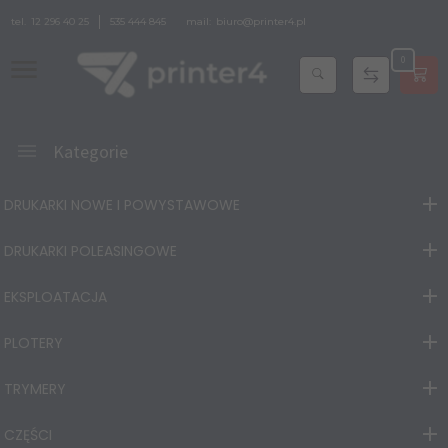
tel.
12 296 40 25
535 444 845
mail:
biuro@printer4.pl
0
Kategorie
DRUKARKI NOWE I POWYSTAWOWE
DRUKARKI POLEASINGOWE
EKSPLOATACJA
PLOTERY
TRYMERY
CZĘŚCI