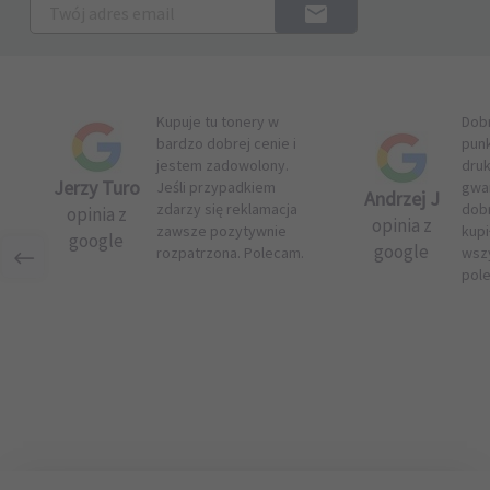
Kupuje tu tonery w
Dob
bardzo dobrej cenie i
pun
jestem zadowolony.
druk
Jerzy Turo
Jeśli przypadkiem
gwar
Andrzej J
zdarzy się reklamacja
dob
opinia z
opinia z
zawsze pozytywnie
kupi
google
google
rozpatrzona. Polecam.
wsz
pol