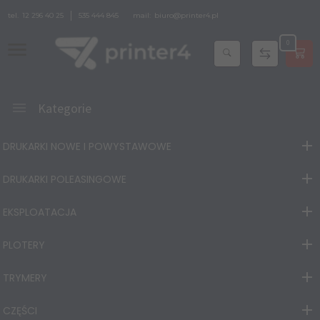
tel.
12 296 40 25
535 444 845
mail:
biuro@printer4.pl
0
Kategorie
DRUKARKI NOWE I POWYSTAWOWE
DRUKARKI POLEASINGOWE
EKSPLOATACJA
PLOTERY
TRYMERY
CZĘŚCI