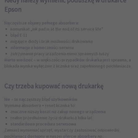
Kiedy należy wymienić poduszkę w drukarce
Epson
Najczęstsze objawy pełnego absorbera:
komunikat „Ink pad is at the end of its service life”
błąd E-11
migające diody i brak możliwości drukowania
informacja o konieczności serwisu
zatrzymanie pracy urządzenia mimo sprawnych tuszy
Warto wiedzieć – w większości przypadków drukarka jest sprawna, a
blokada wynika wyłącznie z licznika oraz zapełnionego pochłaniacza.
Czy trzeba kupować nową drukarkę
Nie – to najczęstszy błąd użytkowników
Wymiana absorbera + reset licznika to:
znacznie niższy koszt niż zakup nowego urządzenia
realne przedłużenie życia drukarki o kilka lat
standardowa procedura serwisowa
Zamiast wymieniać sprzęt, wystarczy zastosować odpowiedni
pochłaniacz dostępny w naszej ofercie
absorbery
np.: