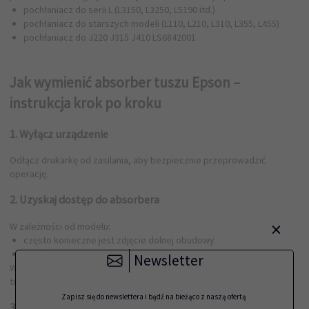
pochłaniacz do serii L (L3150, L3250, L5190 itd.)
pochłaniacz do starszych modeli (L110, L210, L310, L355, L455)
pochłaniacz do J220 J315 J410
LS6842001
Jak wymienić absorber tuszu Epson –
instrukcja krok po kroku
1. Wyłącz urządzenie
Odłącz drukarkę od zasilania, aby bezpiecznie przeprowadzić
operację.
2. Uzyskaj dostęp do absorbera
×
W zależności od modelu:
często konieczne jest zdjęcie dolnej obudowy
czasami dostęp jest od tyłu urządzenia
Newsletter
Warto podłożyć ręcznik papierowy – może pojawić się resztkowy
tusz.
Zapisz się do newslettera i bądź na bieżąco z naszą ofertą
3. Wyjmij zużyty pochłaniacz