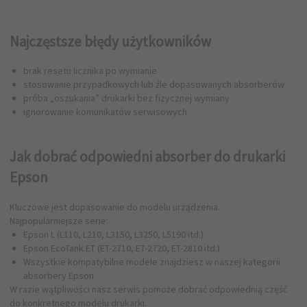
Najczęstsze błędy użytkowników
brak resetu licznika po wymianie
stosowanie przypadkowych lub źle dopasowanych absorberów
próba „oszukania” drukarki bez fizycznej wymiany
ignorowanie komunikatów serwisowych
Jak dobrać odpowiedni absorber do drukarki
Epson
Kluczowe jest dopasowanie do modelu urządzenia.
Najpopularniejsze serie:
Epson L (L110, L210, L3150, L3250, L5190 itd.)
Epson EcoTank ET (ET-2710, ET-2720, ET-2810 itd.)
Wszystkie kompatybilne modele znajdziesz w naszej kategorii:
absorbery Epson
W razie wątpliwości nasz serwis pomoże dobrać odpowiednią część
do konkretnego modelu drukarki.