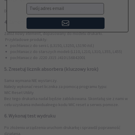
Twój adres email
Delikatnie usuń stary absorber i oczyść miejsce montażu.
4. Zamontuj nowy absorber
Załóż nowy element, dopasowany do modelu drukarki.
Przykładowe produkty:
pochłaniacz do serii L (L3150, L3250, L5190 itd.)
pochłaniacz do starszych modeli (L110, L210, L310, L355, L455)
pochłaniacz do J220 J315 J410
LS6842001
5. Zresetuj licznik absorbera (kluczowy krok)
Sama wymiana NIE wystarczy.
Należy wykonać reset licznika za pomocą programu typu:
WIC Reset Utility
Bez tego drukarka nadal będzie zablokowana. Skontatuj sie z nami w
celu uzyskania indwidualnego kodu WIC reset a serwis pomoze.
6. Wykonaj test wydruku
Po złożeniu urządzenia uruchom drukarkę i sprawdź poprawność
działania.