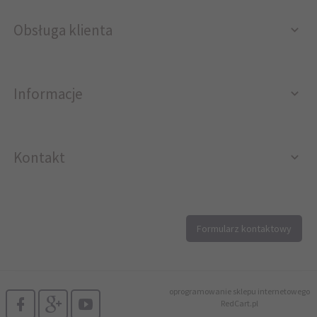
Obsługa klienta
Informacje
Kontakt
12 296 40 25
Formularz kontaktowy
biuro@printer4.pl
oprogramowanie sklepu internetowego
RedCart.pl